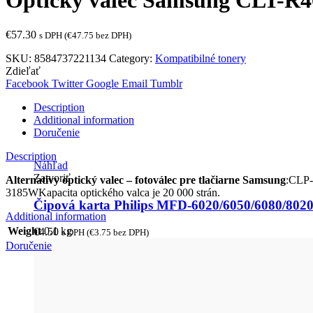
Optický valec Samsung CLT-R4
€
57.30
s DPH (
€
47.75
bez DPH)
SKU:
8584737221134
Category:
Kompatibilné tonery
Zdieľať
Facebook
Twitter
Google
Email
Tumblr
Description
Additional information
Doručenie
Description
Náhľad
Zatvoriť
Alternatívy optický valec – fotoválec pre tlačiarne Samsung
:CLP-
3185WKapacita optického valca je 20 000 strán.
Čipová karta Philips MFD-6020/6050/6080/8020
Additional information
Weight
0.1 kg
€
4.50
s DPH (
€
3.75
bez DPH)
Doručenie