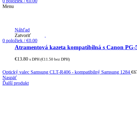
0
položiek
/
€
0.00
Menu
Náhľad
Zatvoriť
0
položiek
/
€
0.00
Atramentová kazeta kompatibilná s Canon P
€
13.80
s DPH (
€
11.50
bez DPH)
Optický valec Samsung CLT-R406 - kompatibilný Samsung 1284
€
6
Naspäť
Ďalší produkt