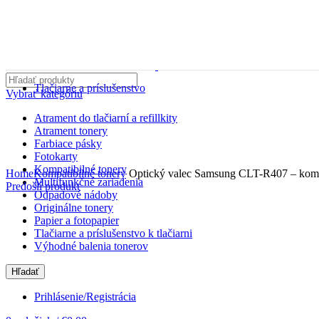
Tlačiarne a príslušenstvo
Vybrať kategóriu
Atrament do tlačiarní a refillkity
Atrament tonery
Farbiace pásky
Fotokarty
Zväčšiť
Kompatibilné tonery
Home
Kompatibilné tonery
Optický valec Samsung CLT-R407 – komp
Multifunkčné zariadenia
Predošlí produkt
Odpadové nádoby
Originálne tonery
Papier a fotopapier
Tlačiarne a príslušenstvo k tlačiarni
Výhodné balenia tonerov
Hľadať
Prihlásenie/Registrácia