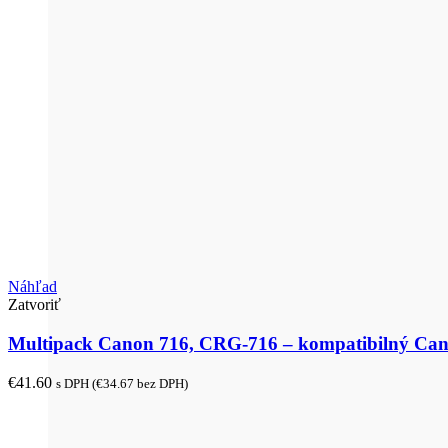
Náhľad
Zatvoriť
Multipack Canon 716, CRG-716 – kompatibilný Ca
€
41.60
s DPH (
€
34.67
bez DPH)