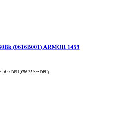
G-50Bk (0616B001) ARMOR 1459
7.50
s DPH (
€
56.25
bez DPH)