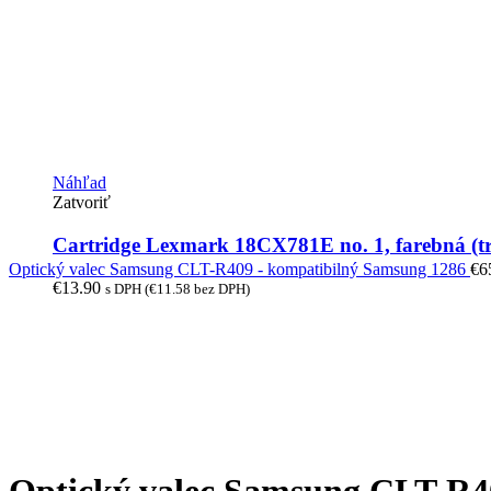
Náhľad
Zatvoriť
Cartridge Lexmark 18CX781E no. 1, farebná (t
Optický valec Samsung CLT-R409 - kompatibilný Samsung 1286
€
6
€
13.90
s DPH (
€
11.58
bez DPH)