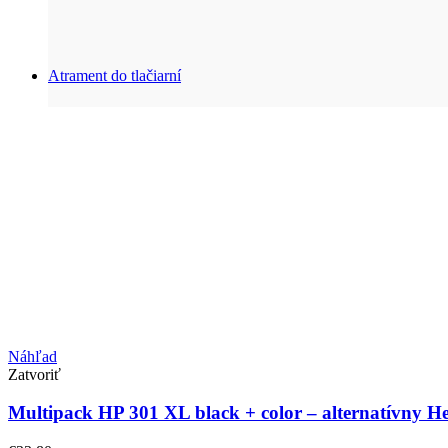
Atrament do tlačiarní
Náhľad
Zatvoriť
Multipack HP 301 XL black + color – alternatívny H