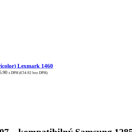
ricolor) Lexmark 1460
5.90
s DPH (
€
54.92
bez DPH)