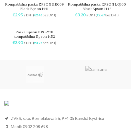
Kompatibilná páska EPSON ERC09
Kompatibilná páska EPSON LQ100
Black Epson 1441
Black Epson 1442
€
2.95
€
3.20
s DPH (
€
2.46
bez DPH)
s DPH (
€
2.67
bez DPH)
Páska Epson ERC-27B
kompatibilná Epson 1452
€
3.90
s DPH (
€
3.25
bez DPH)
ZVES, s.r.o. Bernolákova 56, 974 05 Banská Bystrica
Mobil: 0902 208 698