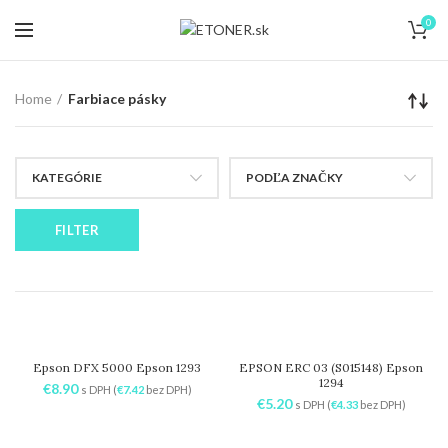
Dodanie do 24 hodín
0
Home
Farbiace pásky
KATEGÓRIE
PODĽA ZNAČKY
FILTER
Epson DFX 5000 Epson 1293
EPSON ERC 03 (S015148) Epson
1294
€
8.90
s DPH (
€
7.42
bez DPH)
€
5.20
s DPH (
€
4.33
bez DPH)