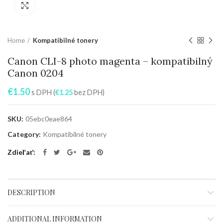
Zväčšiť
Home
Kompatibilné tonery
Canon CLI-8 photo magenta – kompatibilný
Canon 0204
€
1.50
s DPH (
€
1.25
bez DPH)
SKU:
05ebc0eae864
Category:
Kompatibilné tonery
Zdieľať
DESCRIPTION
ADDITIONAL INFORMATION