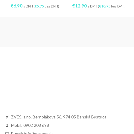
€
6.90
€
12.90
s DPH (
€
5.75
bez DPH)
s DPH (
€
10.75
bez DPH)
ZVES, s.r.o. Bernolákova 56, 974 05 Banská Bystrica
Mobil: 0902 208 698
E-mail: info@etoner.sk