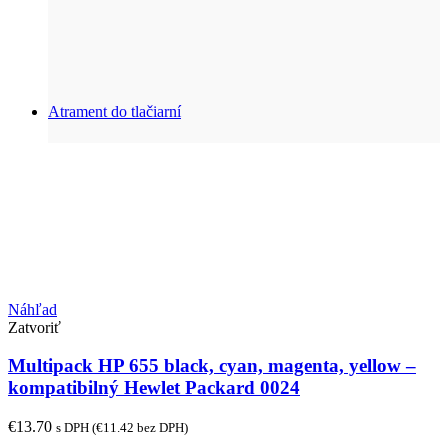
Atrament do tlačiarní
Náhľad
Zatvoriť
Multipack HP 655 black, cyan, magenta, yellow –
kompatibilný Hewlet Packard 0024
€
13.70
s DPH (
€
11.42
bez DPH)