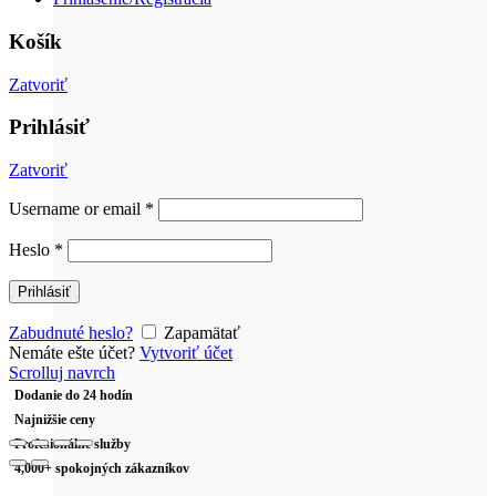
Košík
Zatvoriť
Prihlásiť
Zatvoriť
Username or email
*
Heslo
*
Prihlásiť
Zabudnuté heslo?
Zapamätať
Nemáte ešte účet?
Vytvoriť účet
Scrolluj navrch
Dodanie do 24 hodín
Najnižšie ceny
Profesionálne služby
4,000+
spokojných zákazníkov