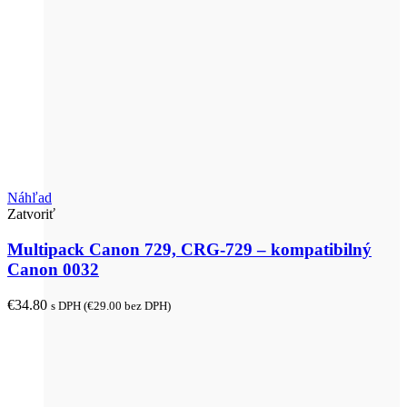
Náhľad
Zatvoriť
Multipack Canon 729, CRG-729 – kompatibilný
Canon 0032
€
34.80
s DPH (
€
29.00
bez DPH)