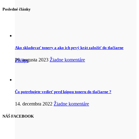
Posledné články
Ako skladovať tonery a ako ich prvý krát založiť do tlačiarne
29. augusta 2023
Žiadne komentáre
Philips
Čo potrebujete vedieť pred kúpou toneru do tlačiarne ?
14. decembra 2022
Žiadne komentáre
NÁŠ FACEBOOK