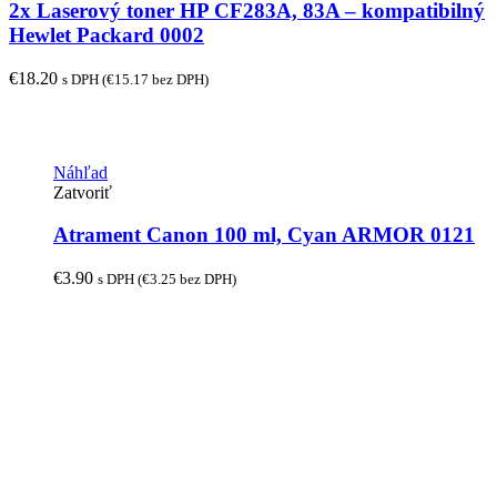
2x Laserový toner HP CF283A, 83A – kompatibilný
Hewlet Packard 0002
€
18.20
s DPH (
€
15.17
bez DPH)
Náhľad
Zatvoriť
Atrament Canon 100 ml, Cyan ARMOR 0121
€
3.90
s DPH (
€
3.25
bez DPH)