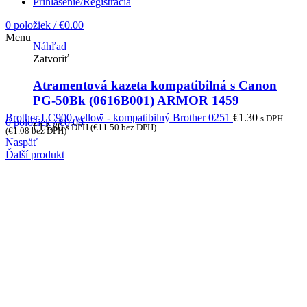
Prihlásenie/Registrácia
0
položiek
/
€
0.00
Menu
Náhľad
Zatvoriť
Atramentová kazeta kompatibilná s Canon
PG-50Bk (0616B001) ARMOR 1459
Brother LC900 yellow - kompatibilný Brother 0251
€
1.30
s DPH
0
položiek
/
€
0.00
€
13.80
s DPH (
€
11.50
bez DPH)
(
€
1.08
bez DPH)
Naspäť
Ďalší produkt