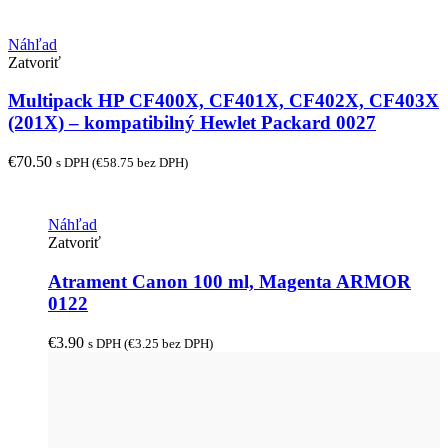
Náhľad
Zatvoriť
Multipack HP CF400X, CF401X, CF402X, CF403X
(201X) – kompatibilný Hewlet Packard 0027
€
70.50
s DPH (
€
58.75
bez DPH)
Náhľad
Zatvoriť
Atrament Canon 100 ml, Magenta ARMOR
0122
€
3.90
s DPH (
€
3.25
bez DPH)