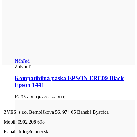
Náhľad
Zatvoriť
Kompatibilná páska EPSON ERC09 Black
Epson 1441
€
2.95
s DPH (
€
2.46
bez DPH)
ZVES, s.r.o. Bernolákova 56, 974 05 Banská Bystrica
Mobil: 0902 208 698
E-mail: info@etoner.sk