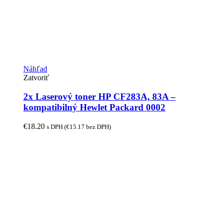
Náhľad
Zatvoriť
2x Laserový toner HP CF283A, 83A –
kompatibilný Hewlet Packard 0002
€
18.20
s DPH (
€
15.17
bez DPH)