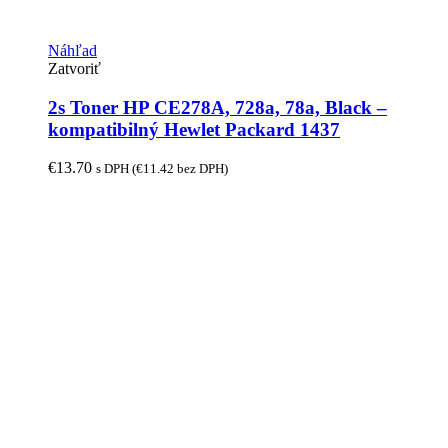
Náhľad
Zatvoriť
2s Toner HP CE278A, 728a, 78a, Black –
kompatibilný Hewlet Packard 1437
€
13.70
s DPH (
€
11.42
bez DPH)