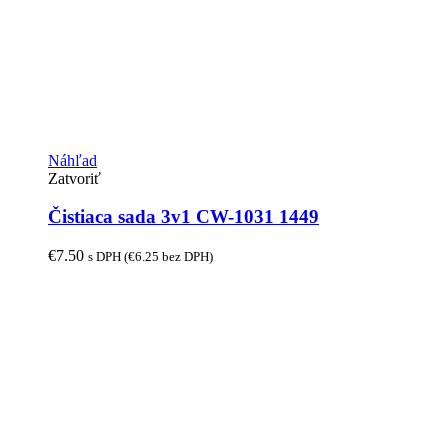
Náhľad
Zatvoriť
Čistiaca sada 3v1 CW-1031 1449
€
7.50
s DPH (
€
6.25
bez DPH)