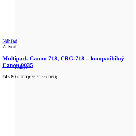
Náhľad
Zatvoriť
Multipack Canon 718, CRG-718 – kompatibilný
Canon 0035
Philips
€
43.80
s DPH (
€
36.50
bez DPH)