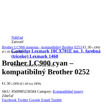
Náhľad
Zatvoriť
Brother LC900 magenta - kompatibilný Brother 0253
€
1.30
s DPH
Cartridge Lexmark 18CX781E no. 1, farebná
(
€
1.08
bez DPH)
(tricolor) Lexmark 1460
Brother LC900 cyan –
€
13.90
s DPH (
€
11.58
bez DPH)
kompatibilný Brother 0252
€
1.30
s DPH (
€
1.08
bez DPH)
SKU:
8569985236584
Category:
Kompatibilné tonery
Zdieľať
Facebook
Twitter
Google
Email
Tumblr