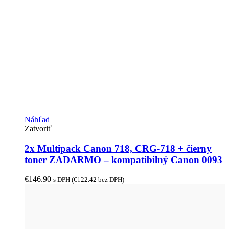
Náhľad
Zatvoriť
2x Multipack Canon 718, CRG-718 + čierny
toner ZADARMO – kompatibilný Canon 0093
€
146.90
s DPH (
€
122.42
bez DPH)