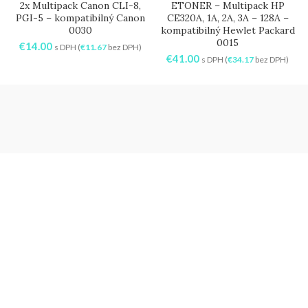
2x Multipack Canon CLI-8,
ETONER – Multipack HP
PGI-5 – kompatibilný Canon
CE320A, 1A, 2A, 3A – 128A –
0030
kompatibilný Hewlet Packard
0015
€
14.00
s DPH (
€
11.67
bez DPH)
€
41.00
s DPH (
€
34.17
bez DPH)