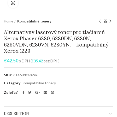
Zväčšiť
Home
Kompatibilné tonery
Alternatívny laserový toner pre tlačiareň
Xerox Phaser 6280, 6280DN, 6280N,
6280VDN, 6280VN, 6280YN. – kompatibilný
Xerox 1229
€
42.50
s DPH (
€
35.42
bez DPH)
SKU:
31e60dc482e6
Category:
Kompatibilné tonery
Zdieľať
DESCRIPTION