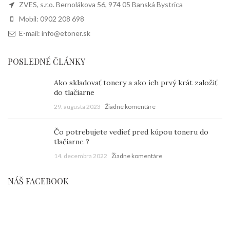
ZVES, s.r.o. Bernolákova 56, 974 05 Banská Bystrica
Mobil: 0902 208 698
E-mail: info@etoner.sk
POSLEDNÉ ČLÁNKY
Ako skladovať tonery a ako ich prvý krát založiť
do tlačiarne
29. augusta 2023
Žiadne komentáre
Čo potrebujete vedieť pred kúpou toneru do
tlačiarne ?
14. decembra 2022
Žiadne komentáre
NÁŠ FACEBOOK